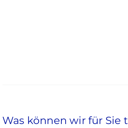
Ich bestä­ti­ge, dass ich im Namen eines Unter­ne­he­
Was kön­nen wir für Sie 