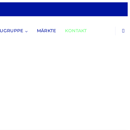
UGRUPPE
MÄRK­TE
KON­TAKT