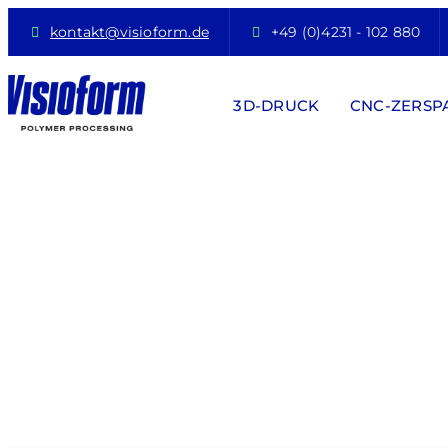
kontakt@visioform.de
+49 (0)4231 - 102 880
3D-DRUCK
CNC-ZERS