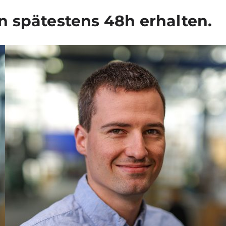
 spä­tes­tens 48h erhal­ten.