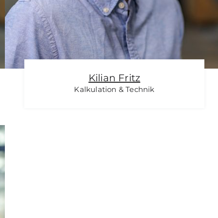
Kili­an Fritz
Kal­ku­la­ti­on & Tech­nik