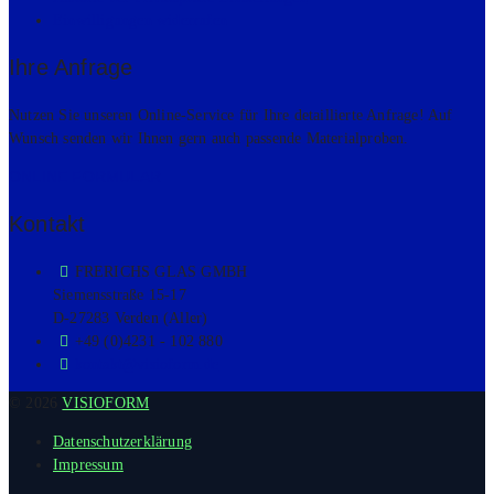
Ein­wil­li­gun­gen wider­ru­fen
Ihre Anfra­ge
Nutzen Sie unseren Online-Service für Ihre detaillierte Anfrage! Auf
Wunsch senden wir Ihnen gern auch passende Materialproben.
ONLINE FORMULAR
Kontakt
FRERICHS GLAS GMBH
Siemensstraße 15-17
D-27283 Verden (Aller)
+49 (0)4231 - 102 880
kontakt@visioform.de
© 2026
VISIOFORM
Daten­schutz­er­klä­rung
Impres­sum