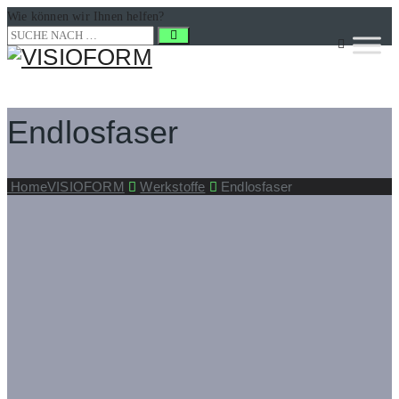
Wie können wir Ihnen helfen?
Endlosfaser
Home
VISIOFORM
Werk­stof­fe
Endlosfaser