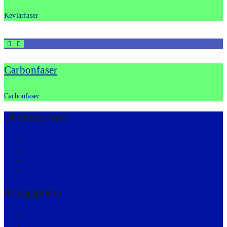
Kev­lar­fa­ser
Car­bon­fa­ser
Car­bon­fa­ser
Unter­neh­men
Über VISIOFORM
Team
Kar­rie­re
Kon­takt
Pri­vat­sphä­re
Pri­vat­sphä­re-Ein­stel­lun­gen ändern
His­to­rie der Pri­vat­sphä­re-Ein­stel­lun­gen