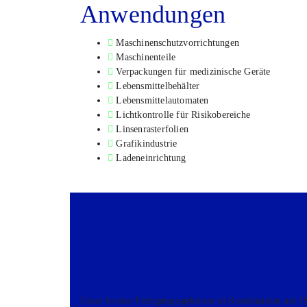
Anwen­dun­gen
Maschi­nen­schutz­vor­rich­tun­gen
Maschi­nen­tei­le
Ver­pa­ckun­gen für medi­zi­ni­sche Gerä­te
Lebens­mit­tel­be­häl­ter
Lebens­mit­tel­au­to­ma­ten
Licht­kon­trol­le für Risi­ko­be­rei­che
Lin­sen­ras­ter­fo­li­en
Gra­fik­in­dus­trie
Laden­ein­rich­tung
Fle­xi­ble Kunst­stoff­be
Unser brei­tes Fer­ti­gungs­spek­trum in Kom­bi­na­ti­on mit IS