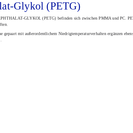
ha­lat-Gly­kol (PETG)
HTHALAT-GLYKOL (PETG) befin­den sich zwi­schen PMMA und PC. PETG ist beka
­ten.
che gepaart mit außer­or­dent­li­chem Nied­rig­tem­pe­ra­tur­ver­hal­ten ergän­zen e
l.