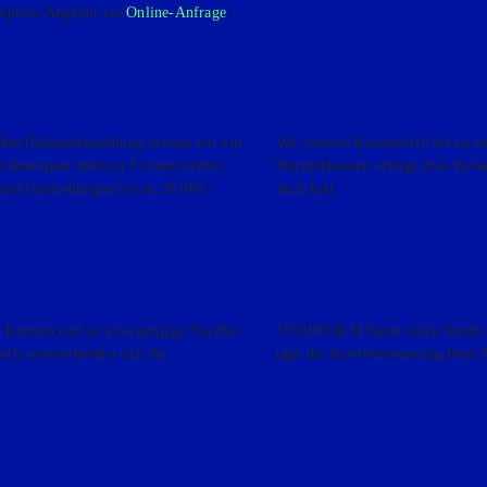
r Express-Ange­bot via
Online-Anfra­ge
.
Warm­ver­for­mung
r­flä­chen­be­hand­lung decken wir ein
Wir for­men Kunst­stof­fe bis zu 
i­nen­park umfasst For­mat­ver­ab­ei­
Warm­ab­kan­ten erfolgt über Kera
und Umdre­hun­gen bis zu 28.000 /
auch kalt.
Bau­grup­pe
s Kön­nen und ist eine gän­gi­ge Nach­be­
VISIOFORM bie­tet einen Rund­um
offs unter­schei­den sich die
ta­ge die Kon­fek­tio­nie­rung Ihrer
Zuschnitt