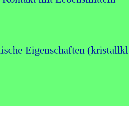
­sche Eigen­schaf­ten (kris­tall­kl