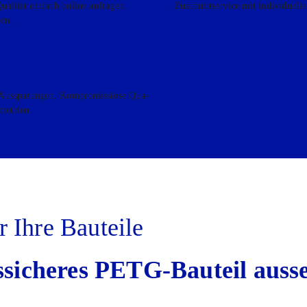
ua­li­tät ein­fach online anfra­gen.
Zuschnitt­ser­vice mit indi­vi­du­e
ren.
us­spa­run­gen. Kom­pro­miss­lo­se Qua­
­me­trien.
r Ihre Bau­tei­le
s­si­che­res PETG
-Bau­teil aus­s