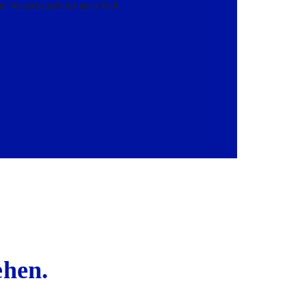
l­lem Wunsch­zu­schnitt nach Maß.
e­hen.