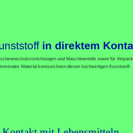
unst­stoff
in direk­tem Kon­t
aschi­nen­schutz­vor­rich­tun­gen und Maschi­nen­tei­le sowie für Ver­pa­ck
hem­men­des Mate­ri­al kenn­zeich­nen die­sen hoch­wer­ti­gen Kunst­stoff.
n Kon­takt mit Lebens­mit­teln