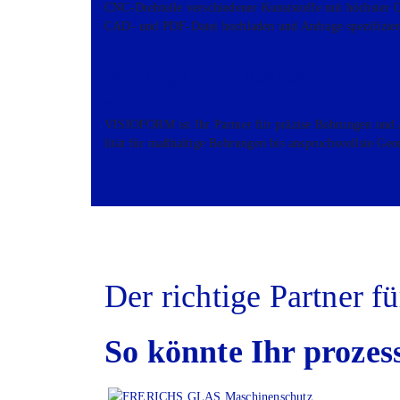
CNC-Dreh­tei­le ver­schie­de­ner Kunst­stof­fe mit höchs­ter Q
CAD- und PDF-Datei hoch­la­den und Anfra­ge spe­zi­fi­zie­
Boh­run­gen und Aus­spa­run­gen
VISIOFORM ist Ihr Part­ner für prä­zi­se Boh­run­gen und A
li­tät für maß­hal­ti­ge Boh­run­gen bis anspruchs­volls­te Geo
Der rich­ti­ge Part­ner fü
So könn­te Ihr pro­zes