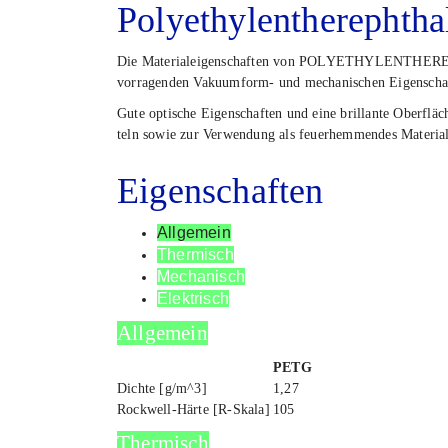
Poly­ethy­len­the­re­pht
Die Mate­ri­al­ei­gen­schaf­ten von POLYETHYLENTHEREP
vor­ra­gen­den Vaku­um­form- und mecha­ni­schen Eigen­schaf
Gute opti­sche Eigen­schaf­ten und eine bril­lan­te Ober­flä­
teln sowie zur Ver­wen­dung als feu­er­hem­men­des Mate­ri­a
Eigen­schaf­ten
All­ge­mein
Ther­misch
Mecha­nisch
Elek­trisch
All­ge­mein
PETG
Dich­te [g/m^3]
1,27
Rock­well-Här­te [R-Ska­la]
105
Ther­misch