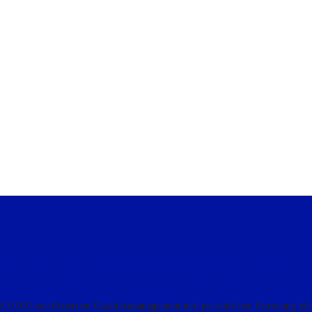
­ar­bei­tung und Fertigungs­ver­fa
O 9001-zer­ti­fi­zier­tem Qua­li­täts­ma­nage­ment und per­sön­li­cher Betreu­ung bie­