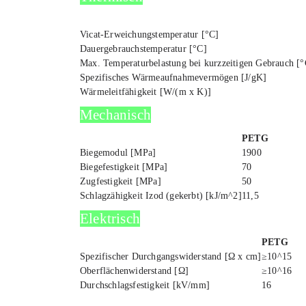
Vicat-Erwei­chungs­tem­pe­ra­tur [°C]
Dau­er­ge­brauchs­tem­pe­ra­tur [°C]
Max. Tem­pe­ra­tur­be­las­tung bei kurz­zei­ti­gen Gebrauch [
Spe­zi­fi­sches Wär­me­auf­nah­me­ver­mö­gen [J/gK]
Wär­me­leit­fä­hig­keit [W/(m x K)]
Mecha­nisch
PETG
Bie­ge­mo­dul [MPa]
1900
Bie­ge­fes­tig­keit [MPa]
70
Zug­fes­tig­keit [MPa]
50
Schlag­zä­hig­keit Izod (gekerbt) [kJ/m^2]
11,5
Elek­trisch
PETG
Spe­zi­fi­scher Durch­gangs­wi­der­stand [Ω x cm]
≥
10
^15
Ober­flä­chen­wi­der­stand [Ω]
≥
10^16
Durch­schlags­fes­tig­keit [kV/mm]
16