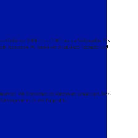
einer Grö­ße von 3.000 mm x 2.000 mm. via Ver­for­m­ofen. Das
­mik-Heiz­leis­ten. PC kan­ten wir bis zu einem bestimmt Grad
­ser­vice. Wir über­neh­men im Rah­men der Bau­grup­pen-Mon­
 Halb­zeu­ge für ein fina­les End­pro­dukt.