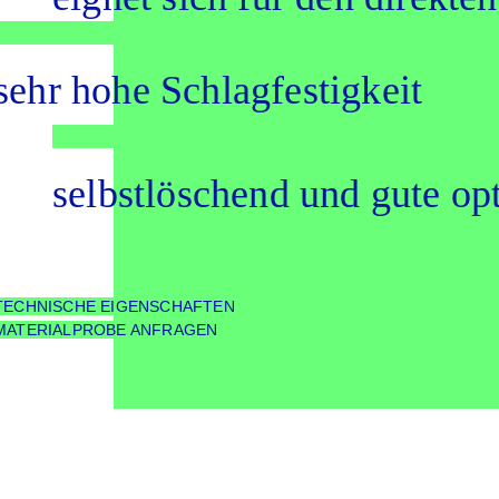
sehr hohe Schlag­fes­tig­keit
selbst­lö­schend und gute opti
TECHNISCHE EIGEN­SCHAF­TEN
MATE­RI­AL­PRO­BE ANFRA­GEN