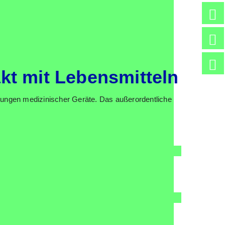
akt mit Lebens­mit­teln
un­gen medi­zi­ni­scher Gerä­te. Das außer­or­dent­li­che