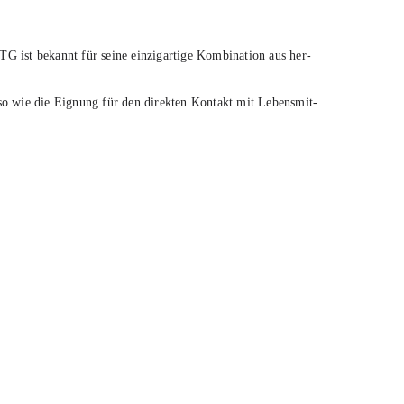
nnt für sei­ne ein­zig­ar­ti­ge Kom­bi­na­ti­on aus her­
ben­so wie die Eig­nung für den direk­ten Kon­takt mit Lebens­mit­