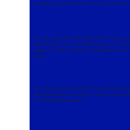
kon­stant kur­zen Lie­fer­zei­ten und erhal­ten Sie jetzt Ih
CNC-Zer­s­pa­­nen
Von CNC-Frä­sen über CNC-Dre­hen bis CNC-Tei­le mit Obe
gro­ßes Spek­trum in der CNC-Bear­bei­tung ab. Unser Masch
tun­gen bis zu 3000 x 2000 mm, 30 Werk­zeug­wechs­lern 
Minu­te.
Ver­kle­bung
Die Ver­kle­bung von Kunst­stoff erfor­dert hand­werk­li­che
ar­bei­tungs­tech­nik für Kunst­stoff. Je nach Art des Werk­st
VISIOFORM Kebe­tech­ni­ken.
Dre­hen