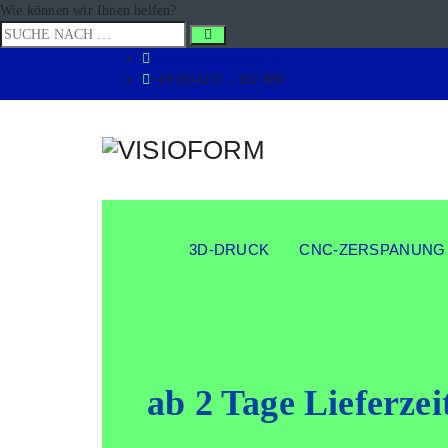
Wie können wir Ihnen helfen?
kontakt@visioform.de
+49 (0)4231 - 102 880
3D-DRUCK
CNC-ZERSPANUNG
ab 2 Tage Lie­fer­z