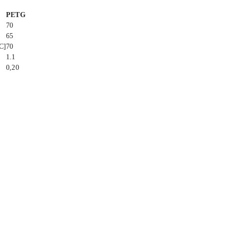
PETG
70
65
°C]
70
1.1
0,20