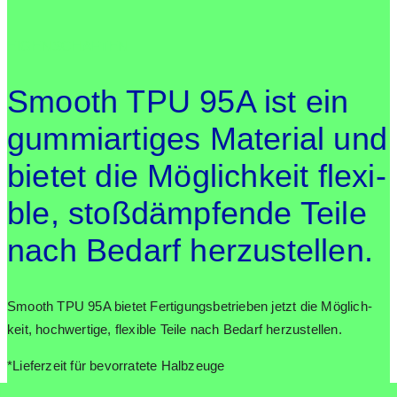
EIGEN­SCHAF­TEN
Smooth TPU 95A ist ein
gum­mi­ar­ti­ges Mate­ri­al und
bie­tet die Mög­lich­keit fle­xi­
ble, stoß­dämp­fen­de Tei­le
nach Bedarf her­zu­stel­len.
Smooth TPU 95A bie­tet Fer­ti­gungs­be­trie­ben jetzt die Mög­lich­
keit, hoch­wer­ti­ge, fle­xi­ble Tei­le nach Bedarf her­zu­stel­len.
*Lie­fer­zeit für bevor­ra­te­te Halb­zeu­ge