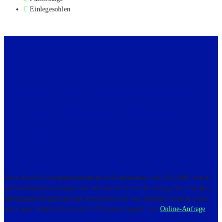
Ein­le­ge­soh­len
Fle­xi­ble Kunst­stoff­be­ar­bei­
tung und Fertigungs­ver­
fahren
Unser brei­tes Fer­ti­gungs­spek­trum in Kom­bi­na­ti­on mit ISO 9001-zer­ti­fi­
zier­tem Qua­li­täts­ma­nage­ment und per­sön­li­cher Betreu­ung bie­ten nahe­zu
unbe­grenz­te Mög­lich­kei­ten. Pro­fi­tie­ren Sie von kon­stant kur­zen Lie­fer­
zei­ten und erhal­ten Sie jetzt Ihr Express-Ange­bot via
Online-Anfra­ge
.