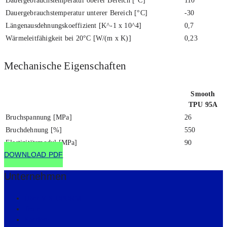
Dau­er­ge­brauchs­tem­pe­ra­tur obe­rer Bereich [°C]
110
Dau­er­ge­brauchs­tem­pe­ra­tur unte­rer Bereich [°C]
-30
Län­gen­aus­deh­nungs­ko­ef­fi­zi­ent [K^-1 x 10^4]
0,7
Wär­me­leit­fä­hig­keit bei 20°C [W/(m x K)]
0,23
Mecha­ni­sche Eigen­schaf­ten
Smooth
TPU 95A
Bruch­span­nung [MPa]
26
Bruch­deh­nung [%]
550
Elas­ti­zi­täts­mo­dul [MPa]
90
DOWN­LOAD PDF
Unter­neh­men
Über VISIOFORM
Team
Kar­rie­re