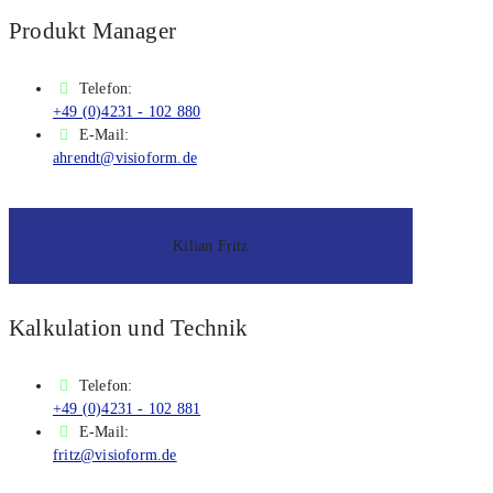
Pro­dukt Mana­ger
Tele­fon:
+49 (0)4231 - 102 880
E-Mail:
ahrendt@visioform.de
Kili­an Fritz
Kal­ku­la­ti­on und Tech­nik
Tele­fon:
+49 (0)4231 - 102 881
E-Mail:
fritz@visioform.de