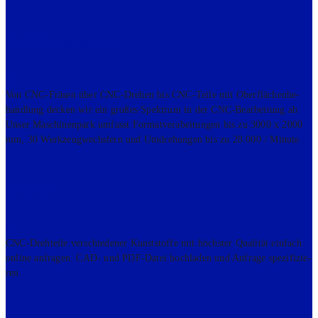
CNC-Zer­s­pa­­nen
Von CNC-Frä­sen über CNC-Dre­hen bis CNC-Tei­le mit Ober­flä­chen­be­
hand­lung decken wir ein gro­ßes Spek­trum in der CNC-Bear­bei­tung ab.
Unser Maschi­nen­park umfasst For­mat­ver­ab­ei­tun­gen bis zu 3000 x 2000
mm, 30 Werk­zeug­wechs­lern und Umdre­hun­gen bis zu 28.000 / Minu­te.
Dre­hen
CNC-Dreh­tei­le ver­schie­de­ner Kunst­stof­fe mit höchs­ter Qua­li­tät ein­fach
online anfra­gen. CAD- und PDF-Datei hoch­la­den und Anfra­ge spe­zi­fi­zie­
ren.