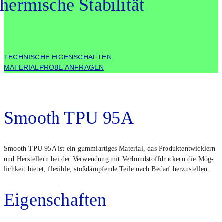
her­mi­sche Sta­bi­li­tät
TECHNISCHE EIGEN­SCHAF­TEN
MATE­RI­AL­PRO­BE ANFRA­GEN
Smooth TPU 95A
Smooth TPU 95A ist ein gum­mi­ar­ti­ges Mate­ri­al, das Pro­dukt­ent­wick­lern
und Her­stel­lern bei der Ver­wen­dung mit Ver­bund­stoff­dru­ckern die Mög­
lich­keit bie­tet, fle­xi­ble, stoß­dämp­fen­de Tei­le nach Bedarf her­zu­stel­len.
Eigen­schaf­ten