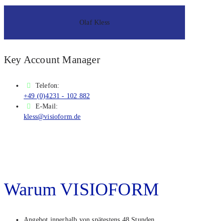
Olaf Kless
Key Account Mana­ger
Tele­fon:
+49 (0)4231 - 102 882
E-Mail:
kless@visioform.de
War­um VISIOFORM
Ange­bot inner­halb von spä­tes­tens 48 Stun­den