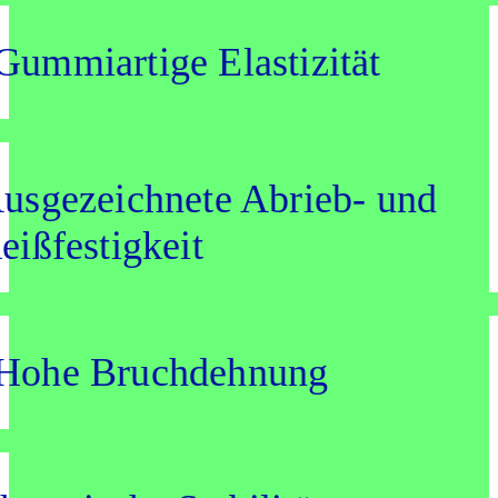
Gum­mi­ar­ti­ge Elas­ti­zi­tät
us­ge­zeich­ne­te Abrieb- und
eiß­fes­tig­keit
Hohe Bruch­deh­nung