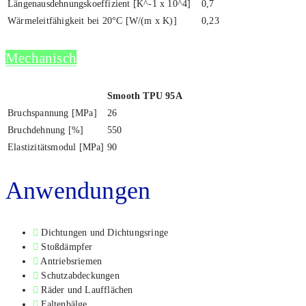
Län­gen­aus­deh­nungs­ko­ef­fi­zi­ent [K^-1 x 10^4]
0,7
Wär­me­leit­fä­hig­keit bei 20°C [W/(m x K)]
0,23
Mecha­nisch
Smooth TPU 95A
Bruch­span­nung [MPa]
26
Bruch­deh­nung [%]
550
Elas­ti­zi­täts­mo­dul [MPa]
90
Anwen­dun­gen
Dich­tun­gen und Dich­tungs­rin­ge
Stoß­dämp­fer
Antriebs­rie­men
Schutz­ab­de­ckun­gen
Räder und Lauf­flä­chen
Fal­ten­bäl­ge