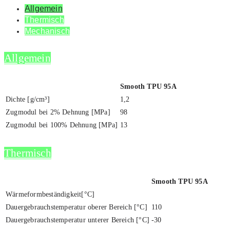
All­ge­mein
Ther­misch
Mecha­nisch
All­ge­mein
Smooth TPU 95A
Dich­te [g/cm³]
1,2
Zug­mo­dul bei 2% Deh­nung [MPa]
98
Zug­mo­dul bei 100% Deh­nung [MPa]
13
Ther­misch
Smooth TPU 95A
Wärmeformbeständigkeit[°C]
Dau­er­ge­brauchs­tem­pe­ra­tur obe­rer Bereich [°C]
110
Dau­er­ge­brauchs­tem­pe­ra­tur unte­rer Bereich [°C]
-30