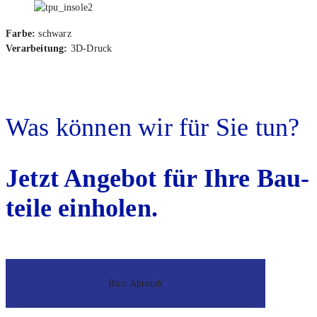
Far­be:
schwarz
Ver­ar­bei­tung:
3D-Druck
Was kön­nen wir für Sie tun?
Jetzt Ange­bot für Ihre Bau­
tei­le ein­ho­len.
Rico Ahrendt