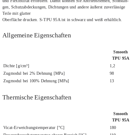
und Fle­xi­bi­li­tät erfor­dern. Damit kön­nen Sie Antriebs­rie­men, Stoß­stan­
gen, Schutz­ab­de­ckun­gen, Dich­tun­gen und ande­re äußerst zuver­läs­si­ge
Tei­le mit glat­ter
Ober­flä­che dru­cken. S-TPU 95A ist in schwarz und weiß erhält­lich.
All­ge­mei­ne Eigen­schaf­ten
Smooth
TPU 95A
Dich­te [g/cm³]
1,2
Zug­mo­dul bei 2% Deh­nung [MPa]
98
Zug­mo­dul bei 100% Deh­nung [MPa]
13
Ther­mi­sche Eigen­schaf­ten
Smooth
TPU 95A
Vicat-Erwei­chungs­tem­pe­ra­tur [°C]
180