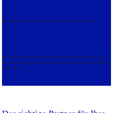
Zuschnitt
Zuschnitt­ser­vice mit indi­vi­du­el­lem Wunsch­zu­schnitt nach Maß.
Boh­run­gen und Aus­spa­run­gen
VISIOFORM ist Ihr Part­ner für prä­zi­se Boh­run­gen und Aus­spa­run­gen.
Kom­pro­miss­lo­se Qua­li­tät für maß­hal­ti­ge Boh­run­gen bis anspruchs­volls­te
Geo­me­trien.