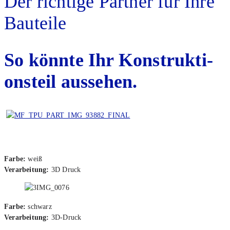
Der rich­ti­ge Part­ner für Ihre
Bau­tei­le
So könn­te Ihr Kon­struk­ti­
ons­teil aus­se­hen.
Far­be:
weiß
Ver­ar­bei­tung:
3D Druck
Far­be:
schwarz
Ver­ar­bei­tung:
3D-Druck