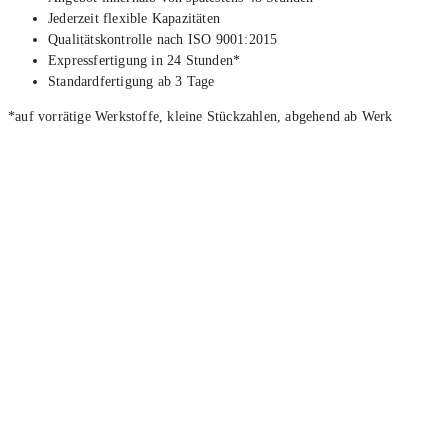
Jeder­zeit fle­xi­ble Kapa­zi­tä­ten
Qua­li­täts­kon­trol­le nach ISO 9001:2015
Express­fer­ti­gung in 24 Stun­den*
Stan­dard­fer­ti­gung ab 3 Tage
*auf vor­rä­ti­ge Werk­stof­fe, klei­ne Stück­zah­len, abge­hend ab Werk