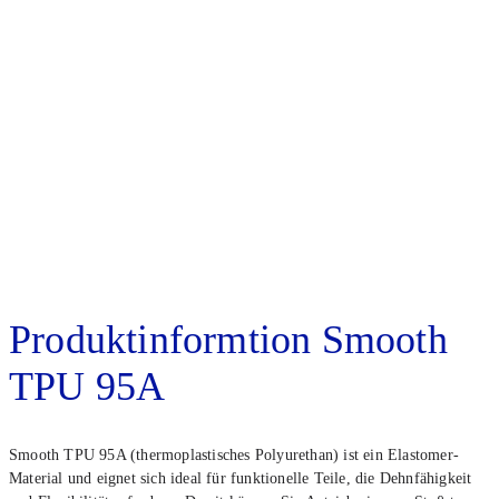
Ich bestä­ti­ge, dass ich im Namen eines Unter­ne­he­mens hand­le.
Pro­dukt­in­form­ti­on Smooth
TPU 95A
Smooth TPU 95A (ther­mo­plas­ti­sches Poly­ure­than) ist ein Elas­to­mer-
Mate­ri­al und eig­net sich ide­al für funk­tio­nel­le Tei­le, die Dehn­fä­hig­keit