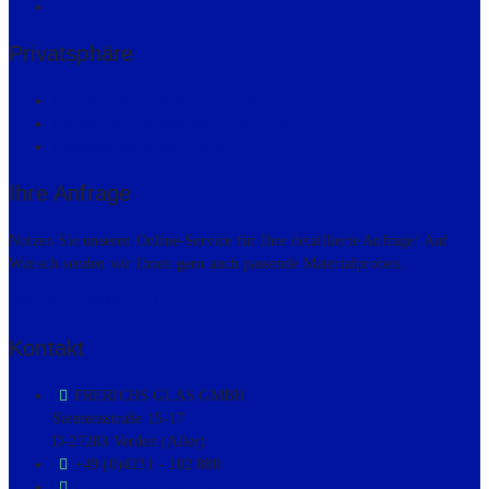
Kon­takt
Pri­vat­sphä­re
Pri­vat­sphä­re-Ein­stel­lun­gen ändern
His­to­rie der Pri­vat­sphä­re-Ein­stel­lun­gen
Ein­wil­li­gun­gen wider­ru­fen
Ihre Anfra­ge
Nutzen Sie unseren Online-Service für Ihre detaillierte Anfrage! Auf
Wunsch senden wir Ihnen gern auch passende Materialproben.
ONLINE FORMULAR
Kontakt
FRERICHS GLAS GMBH
Siemensstraße 15-17
D-27283 Verden (Aller)
+49 (0)4231 - 102 880
kontakt@visioform.de