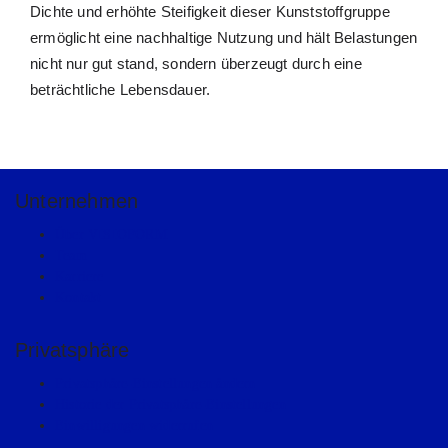
Dich­te und erhöh­te Stei­fig­keit die­ser Kunst­stoff­grup­pe
ermög­licht eine nach­hal­ti­ge Nut­zung und hält Belas­tun­gen
nicht nur gut stand, son­dern über­zeugt durch eine
beträcht­li­che Lebens­dau­er.
Unter­neh­men
Über VISIOFORM
Team
Kar­rie­re
Kon­takt
Pri­vat­sphä­re
Pri­vat­sphä­re-Ein­stel­lun­gen ändern
His­to­rie der Pri­vat­sphä­re-Ein­stel­lun­gen
Ein­wil­li­gun­gen wider­ru­fen