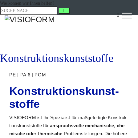
Wie können wir Ihnen helfen?
Kon­struk­ti­ons­kunst­stof­fe
PE | PA 6 | POM
Kon­struk­ti­ons­kunst­
stof­fe
VISIOFORM ist Ihr Spe­zia­list für maß­ge­fer­tig­te Kon­struk­
ti­ons­kunst­stof­fe für
anspruchs­vol­le mecha­ni­sche, che­
mi­sche oder ther­mi­sche
Pro­blem­stel­lun­gen. Die höhe­re